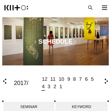
SCHEDULE
6
5
12
11
10
9
8
7
6
5
201
2017/
4
3
2
1
SEMINAR
KEYWORD