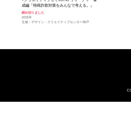
成編「特殊詐欺対策をみんなで考える。」
締め切りました
2025年
主催：デザイン・クリエイティブセンター神戸
CO