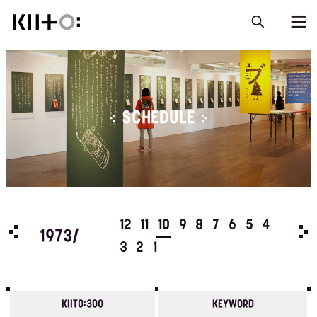
SCHEDULE
5
4
12
11
10
9
8
7
6
5
4
197
1973/
3
2
1
KIITO:300
KEYWORD