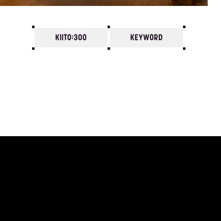
KIITO:300
KEYWORD
7
6
5
4
3
2
1
2012/
12
11
10