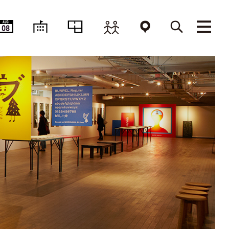
AUG
08