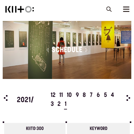
SCHEDULE
5
4
12
11
10
9
8
7
6
5
4
202
2021/
3
2
1
KIITO:300
KEYWORD