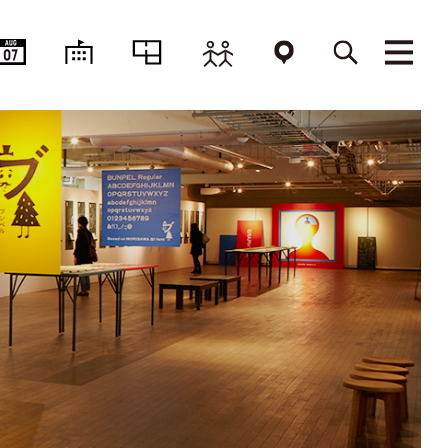
AUG
07