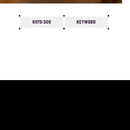
KIITO:300
KEYWORD
7
6
5
4
3
2
1
1978/
12
11
10