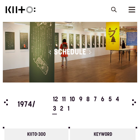
SCHEDULE
5
4
12
11
10
9
8
7
6
5
4
197
1974/
3
2
1
KIITO:300
KEYWORD