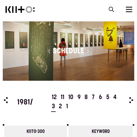
SCHEDULE
5
4
12
11
10
9
8
7
6
5
4
198
1981/
3
2
1
KIITO:300
KEYWORD