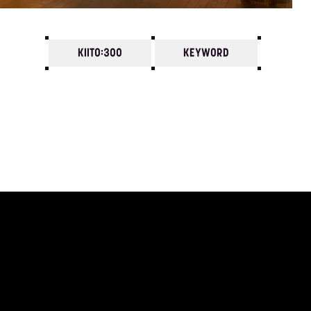
KIITO:300
KEYWORD
7
6
5
4
3
2
1
2008/
12
11
10