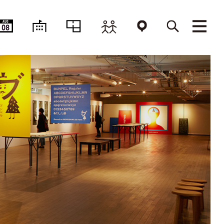
AUG
08