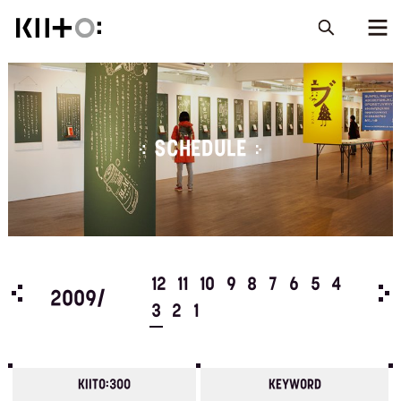
SCHEDULE
5
4
12
11
10
9
8
7
6
5
4
200
2009/
3
2
1
KIITO:300
KEYWORD