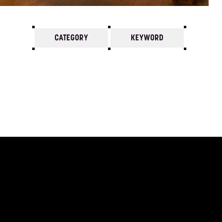
CATEGORY
KEYWORD
7
6
5
4
3
2
1
1970/
12
11
10