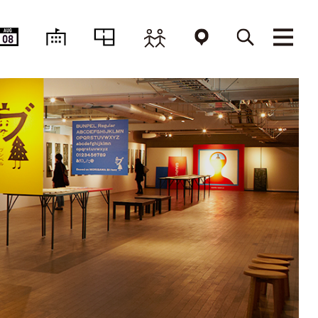
AUG
08