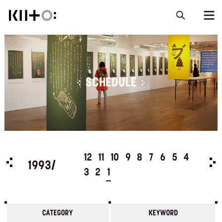
SCHEDULE
5
4
12
11
10
9
8
7
6
5
4
199
1993/
3
2
1
CATEGORY
KEYWORD