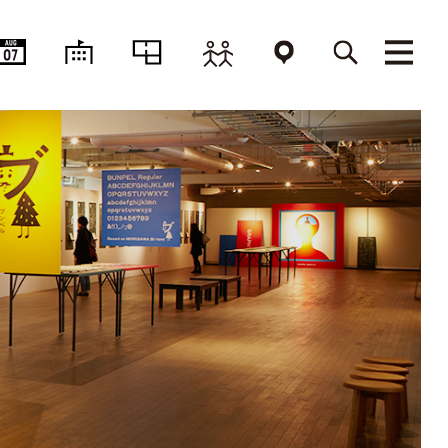
AUG
07