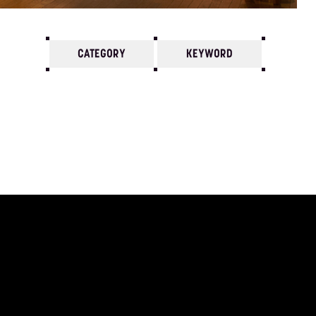
CATEGORY
KEYWORD
7
6
5
4
3
2
1
2024/
12
11
10