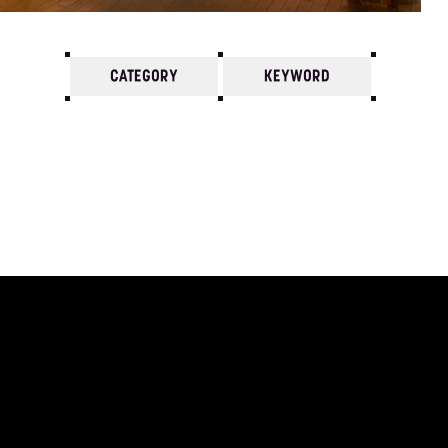
CATEGORY
KEYWORD
7
6
5
4
3
2
1
1984/
12
11
10