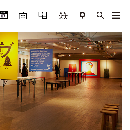
AUG
07