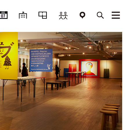
AUG
07