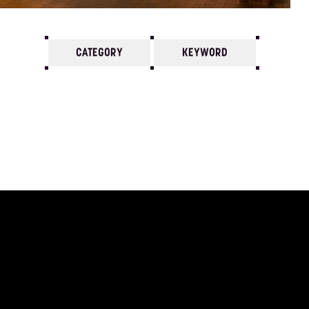
CATEGORY
KEYWORD
7
6
5
4
3
2
1
2012/
12
11
10