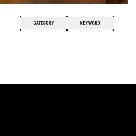
CATEGORY
KEYWORD
7
6
5
4
3
2
1
1977/
12
11
10