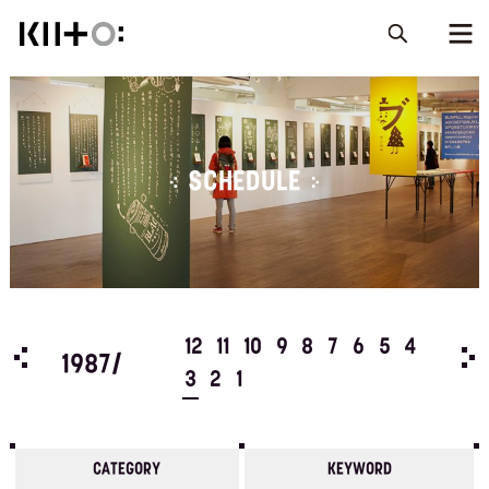
SCHEDULE
5
4
12
11
10
9
8
7
6
5
4
198
1987/
3
2
1
CATEGORY
KEYWORD