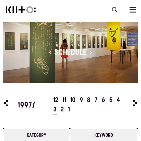
SCHEDULE
5
4
12
11
10
9
8
7
6
5
4
199
1997/
3
2
1
CATEGORY
KEYWORD