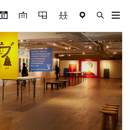
AUG
07