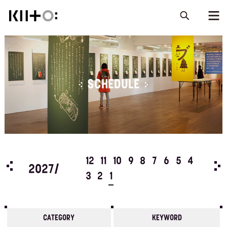
SCHEDULE
5
4
12
11
10
9
8
7
6
5
4
202
2027/
3
2
1
CATEGORY
KEYWORD