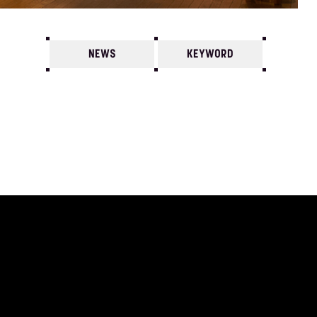
NEWS
KEYWORD
7
6
5
4
3
2
1
2026/
12
11
10