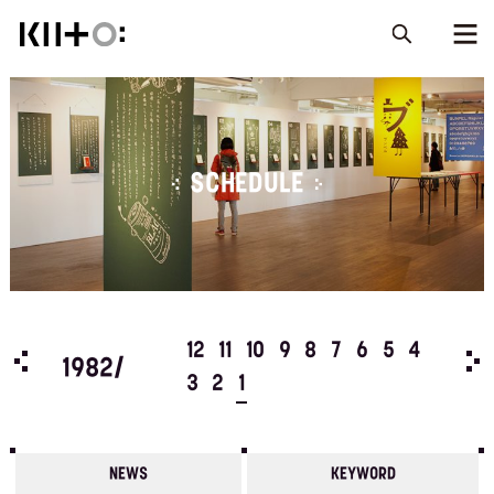
SCHEDULE
5
4
12
11
10
9
8
7
6
5
4
198
1982/
3
2
1
NEWS
KEYWORD