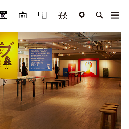
AUG
08