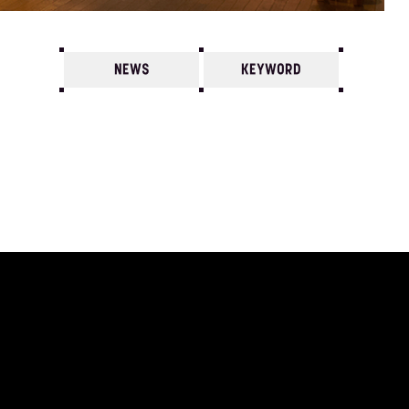
NEWS
KEYWORD
7
6
5
4
3
2
1
1981/
12
11
10