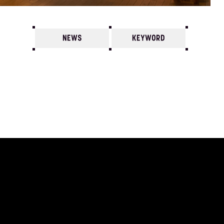
NEWS
KEYWORD
7
6
5
4
3
2
1
2021/
12
11
10