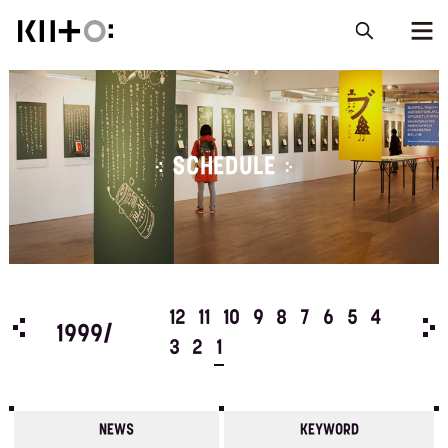
SCHEDULE
5
4
12
11
10
9
8
7
6
5
4
199
1999/
3
2
1
NEWS
KEYWORD