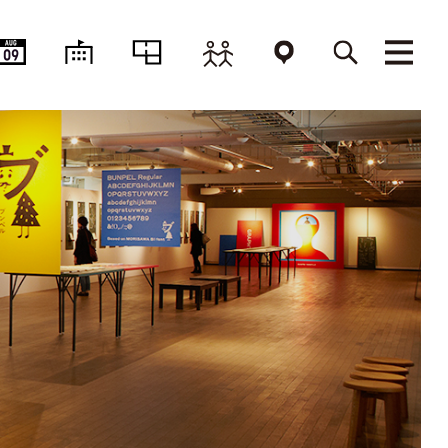
AUG
09