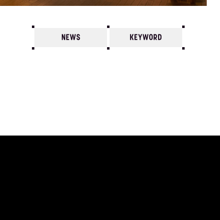
NEWS
KEYWORD
7
6
5
4
3
2
1
2001/
12
11
10