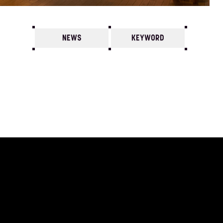
NEWS
KEYWORD
7
6
5
4
3
2
1
1987/
12
11
10