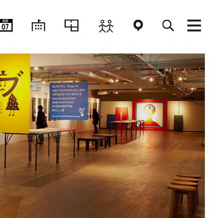
AUG
07