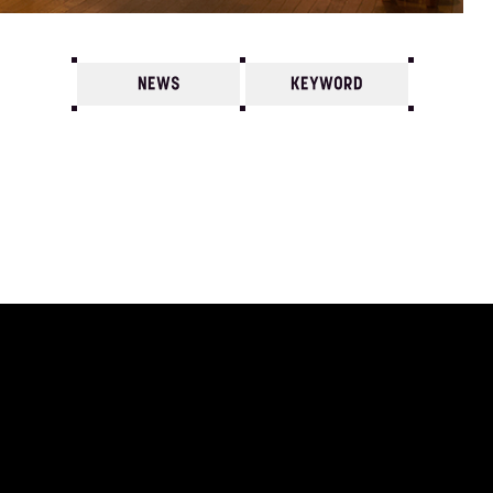
NEWS
KEYWORD
7
6
5
4
3
2
1
1997/
12
11
10