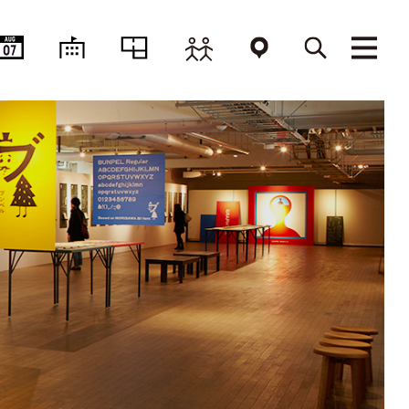
AUG
07