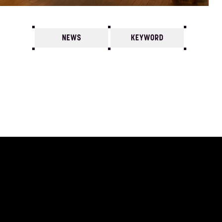
NEWS
KEYWORD
7
6
5
4
3
2
1
1990/
12
11
10