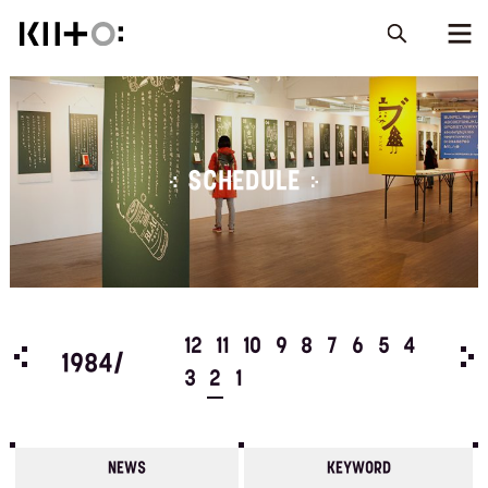
SCHEDULE
5
4
12
11
10
9
8
7
6
5
4
198
1984/
3
2
1
NEWS
KEYWORD