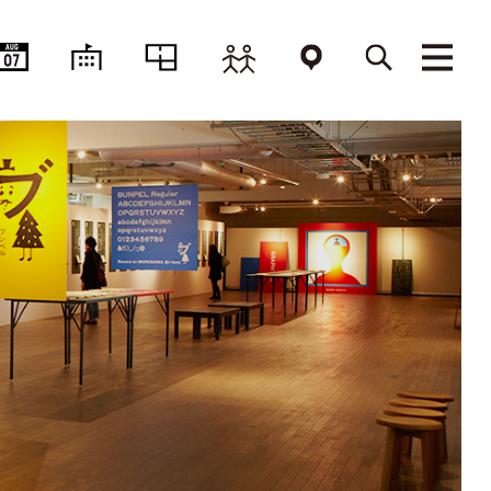
AUG
07