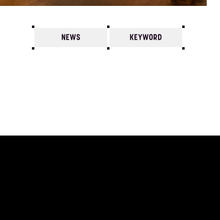
NEWS
KEYWORD
7
6
5
4
3
2
1
1974/
12
11
10