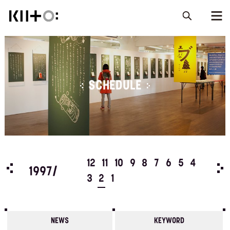
SCHEDULE
5
4
12
11
10
9
8
7
6
5
4
199
1997/
3
2
1
NEWS
KEYWORD