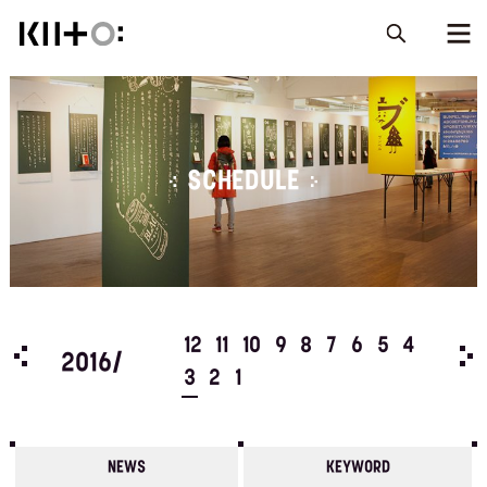
SCHEDULE
5
4
12
11
10
9
8
7
6
5
4
201
2016/
3
2
1
NEWS
KEYWORD