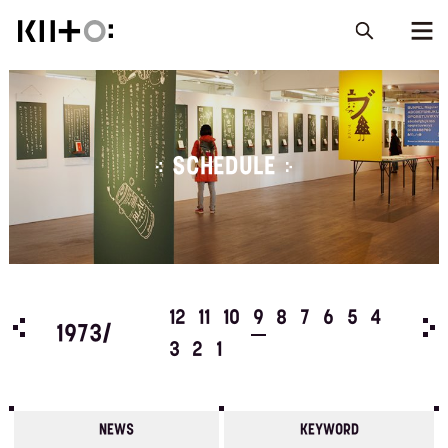
SCHEDULE
5
4
12
11
10
9
8
7
6
5
4
197
1973/
3
2
1
NEWS
KEYWORD