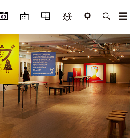
AUG
08