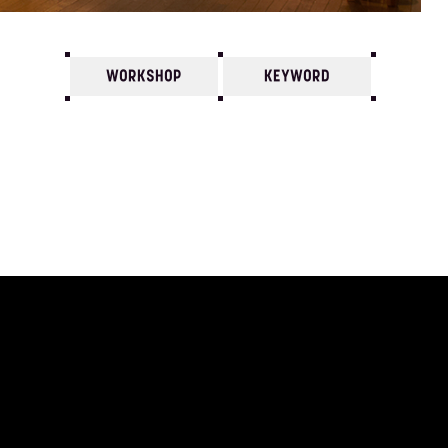
WORKSHOP
KEYWORD
7
6
5
4
3
2
1
2026/
12
11
10