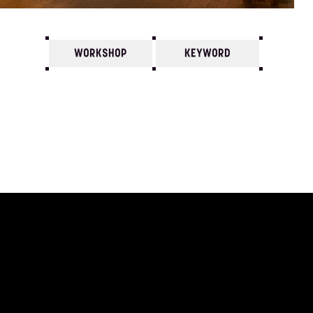
WORKSHOP
KEYWORD
7
6
5
4
3
2
1
1990/
12
11
10