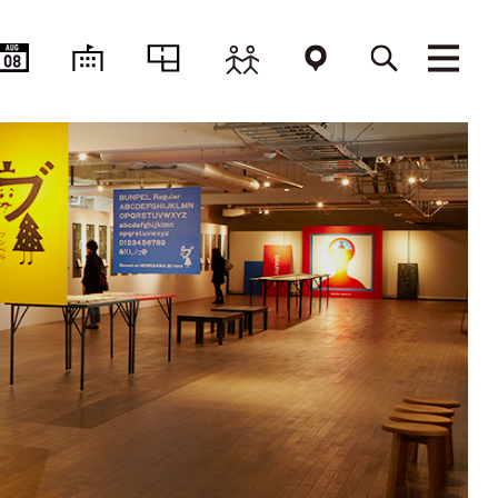
AUG
08