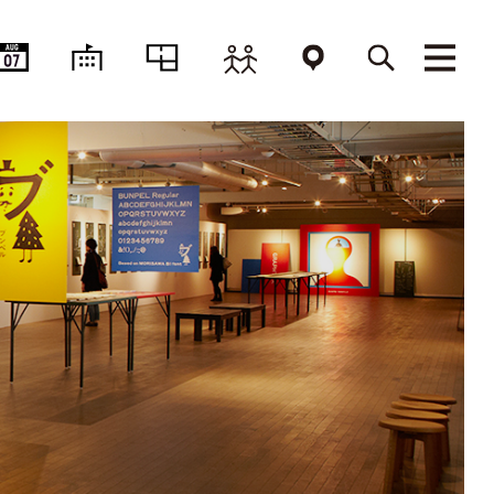
AUG
07