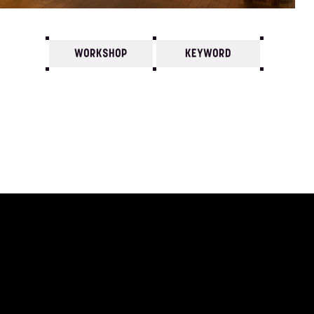
WORKSHOP
KEYWORD
7
6
5
4
3
2
1
2009/
12
11
10