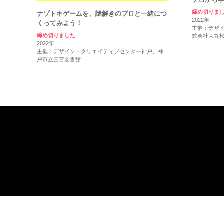
締め切りま
ナゾトキゲームを、謎解きのプロと一緒につ
2022年
くってみよう！
主催：デザ
締め切りました
式会社大丸松
2022年
主催：デザイン・クリエイティブセンター神戸、神
戸市立三宮図書館