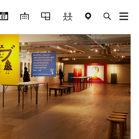
AUG
07