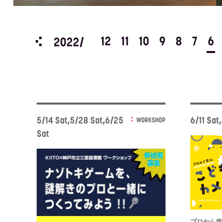
3
2
1
12
11
10
9
8
7
6
2022/
5/14 Sat,5/28 Sat,6/25
6/11 Sat
WORKSHOP
Sat
プロから