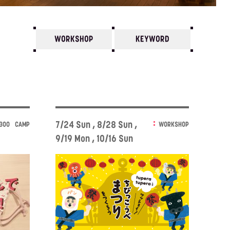
WORKSHOP
KEYWORD
7
6
5
4
3
2
1
2020/
12
11
10
7/24 Sun , 8/28 Sun ,
:300
CAMP
WORKSHOP
9/19 Mon , 10/16 Sun