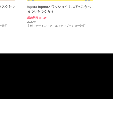
マスクをつ
tupera tuperaとワッショイ！ちびっこうべ
まつりをつくろう
締め切りました
2022年
ー神戸
主催：デザイン・クリエイティブセンター神戸