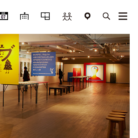
AUG
07