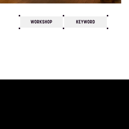
WORKSHOP
KEYWORD
7
6
5
4
3
2
1
1995/
12
11
10