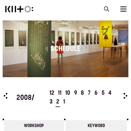
SCHEDULE
5
4
12
11
10
9
8
7
6
5
4
200
2008/
3
2
1
WORKSHOP
KEYWORD