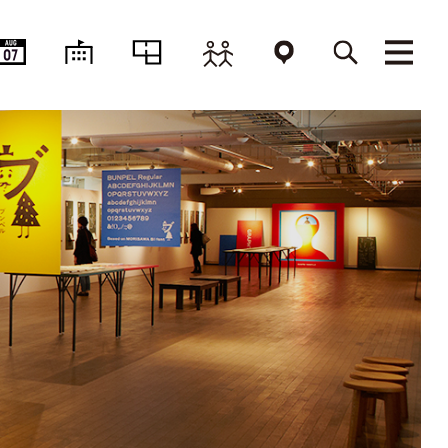
AUG
07