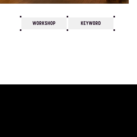
WORKSHOP
KEYWORD
7
6
5
4
3
2
1
1982/
12
11
10