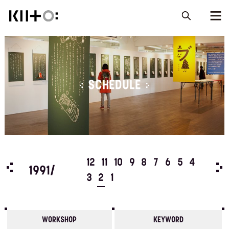
SCHEDULE
5
4
12
11
10
9
8
7
6
5
4
199
1991/
3
2
1
WORKSHOP
KEYWORD