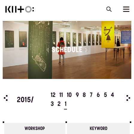
SCHEDULE
5
4
12
11
10
9
8
7
6
5
4
201
2015/
3
2
1
WORKSHOP
KEYWORD