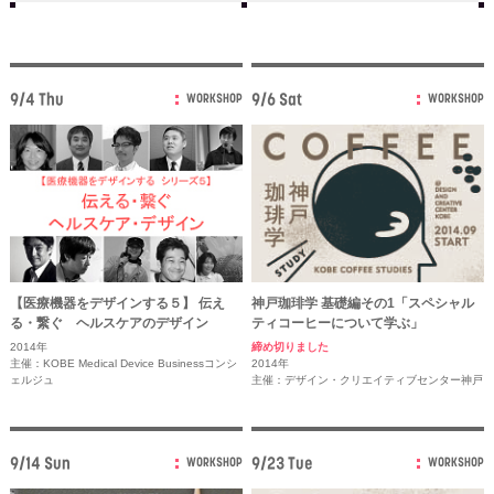
9/4 Thu
9/6 Sat
WORKSHOP
WORKSHOP
【医療機器をデザインする５】 伝え
神戸珈琲学 基礎編その1「スペシャル
る・繋ぐ ヘルスケアのデザイン
ティコーヒーについて学ぶ」
2014年
締め切りました
主催：KOBE Medical Device Businessコンシ
2014年
ェルジュ
主催：デザイン・クリエイティブセンター神戸
9/14 Sun
9/23 Tue
WORKSHOP
WORKSHOP