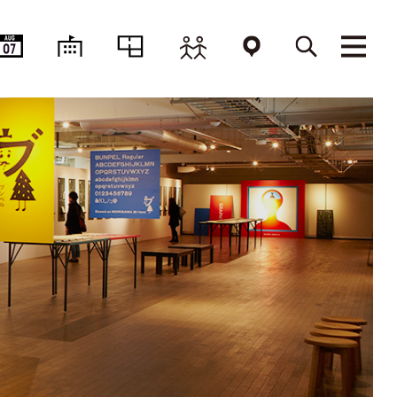
AUG
07