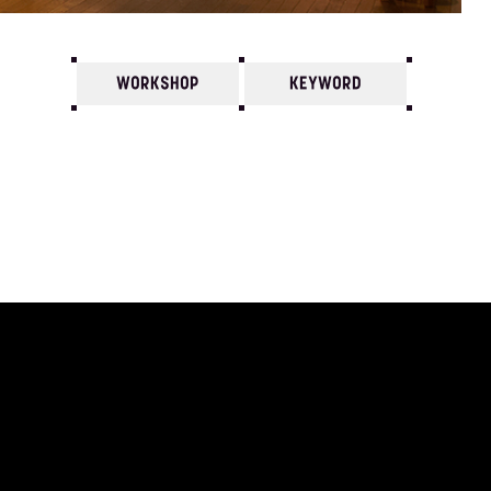
WORKSHOP
KEYWORD
7
6
5
4
3
2
1
1993/
12
11
10