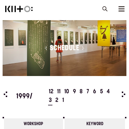
SCHEDULE
5
4
12
11
10
9
8
7
6
5
4
199
1999/
3
2
1
WORKSHOP
KEYWORD