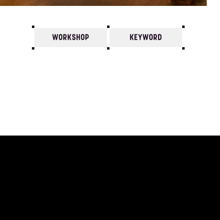
WORKSHOP
KEYWORD
7
6
5
4
3
2
1
1986/
12
11
10