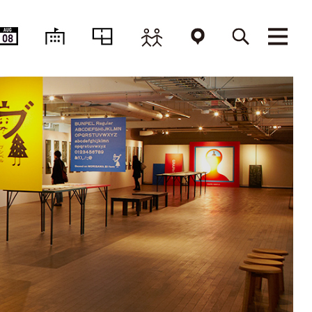
AUG
08