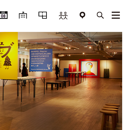
AUG
08