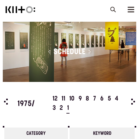
SCHEDULE
5
4
12
11
10
9
8
7
6
5
4
197
1975/
3
2
1
CATEGORY
KEYWORD