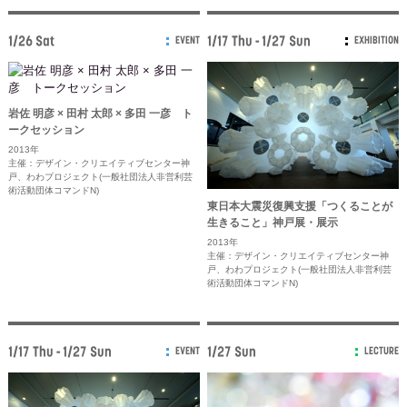
1/26 Sat
1/17 Thu - 1/27 Sun
EVENT
EXHIBITION
岩佐 明彦 × 田村 太郎 × 多田 一彦 ト
ークセッション
2013年
主催：デザイン・クリエイティブセンター神
戸、わわプロジェクト(一般社団法人非営利芸
術活動団体コマンドN)
東日本大震災復興支援「つくることが
生きること」神戸展・展示
2013年
主催：デザイン・クリエイティブセンター神
戸、わわプロジェクト(一般社団法人非営利芸
術活動団体コマンドN)
1/17 Thu - 1/27 Sun
1/27 Sun
EVENT
LECTURE