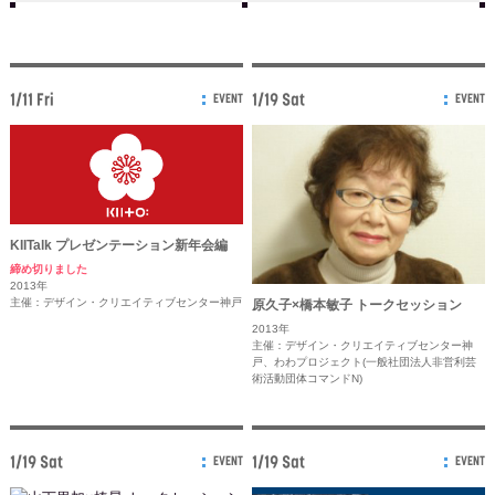
1/11 Fri
1/19 Sat
EVENT
EVENT
KIITalk プレゼンテーション新年会編
締め切りました
2013年
主催：デザイン・クリエイティブセンター神戸
原久子×橋本敏子 トークセッション
2013年
主催：デザイン・クリエイティブセンター神
戸、わわプロジェクト(一般社団法人非営利芸
術活動団体コマンドN)
1/19 Sat
1/19 Sat
EVENT
EVENT