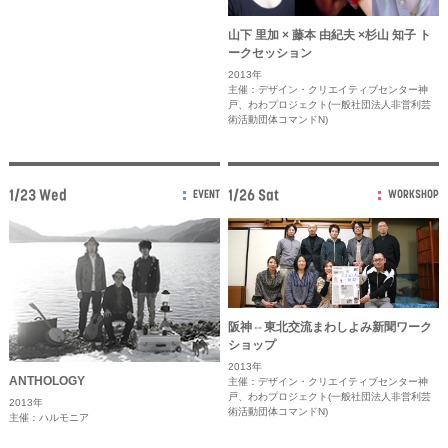
山下 里加 × 藤本 由紀夫 ×杉山 知子 ト
ークセッション
2013年
主催：デザイン・クリエイティブセンター神
戸、わわプロジェクト(一般社団法人非営利芸
術活動団体コマンドN)
1/23 Wed
1/26 Sat
EVENT
WORKSHOP
阪神⇔東北交流まわしよみ新聞ワーク
ショップ
2013年
ANTHOLOGY
主催：デザイン・クリエイティブセンター神
戸、わわプロジェクト(一般社団法人非営利芸
2013年
術活動団体コマンドN)
主催：ハルモニア