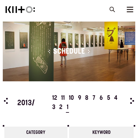
SCHEDULE
5
4
12
11
10
9
8
7
6
5
4
201
2013/
3
2
1
CATEGORY
KEYWORD