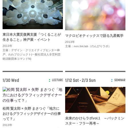
東日本大震災復興支援「つくることが
マクロビオティックスで語る九星氣学
生きること」神戸展・イベント
2013年
2013年
主催：non.biri.lab（のんびりラボ）
主催：デザイン・クリエイティブセンター神
戸、わわプロジェクト(一般社団法人非営利芸
術活動団体コマンドN)
1/30 Wed
1/12 Sat - 2/3 Sun
LECTURE
SEMINAR
松岡 賢太郎 × 矢野 まさつぐ「地方に
おけるグラフィックデザイナーの仕事
未来のかけらラボvol.1 ～バックミン
って？」
スター・フラー再考～
2013年